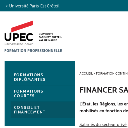
Université Paris-Est Créteil
Aller au contenu
Navigation
Accès directs
Recherche
Navigation secondaire
ACCUEIL
›
FORMATION CONTI
FORMATIONS
DIPLÔMANTES
FINANCER SA
FORMATIONS
COURTES
L'État, les Régions, les 
CONSEIL ET
mobilisés en fonction de
FINANCEMENT
Salariés du secteur privé