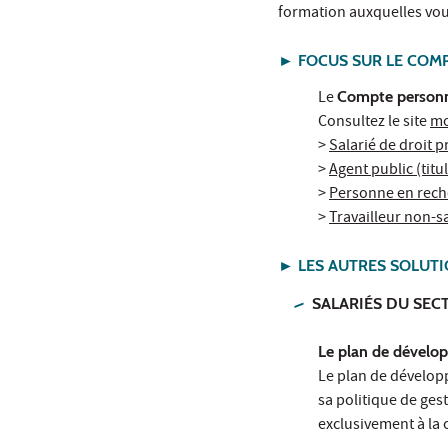
formation auxquelles vou
► FOCUS SUR LE COMP
Le
Compte personn
Consultez le site
mo
>
Salarié de droit p
>
Agent public (titu
>
Personne en rech
>
Travailleur non-sa
►
LES AUTRES SOLUTI
SALARIÉS
DU SECT
Le plan de dével
Le plan de dévelop
sa politique de ge
exclusivement à la 