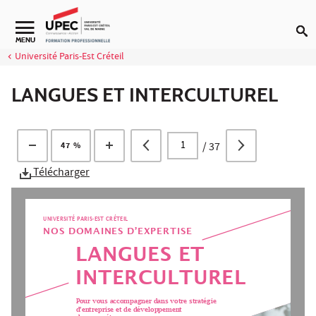
Aller au contenu
Navigation secondaire
MENU
Université Paris-Est Créteil
LANGUES ET INTERCULTUREL
/
37
47 %
Télécharger
UNIVERSITÉ PARIS-EST CRÉTEIL
NOS DOMAINES D’EXPERTISE
LANGUES ET 
INTERCULTUREL
Pour vous accompagner dans votre stratégie 
d’entreprise et de développement 