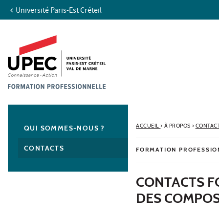
Université Paris-Est Créteil
Aller au contenu
Navigation
Accès directs
Recherche
Navigation secondaire
ACCUEIL
›
À PROPOS
›
CONTAC
QUI SOMMES-NOUS ?
CONTACTS
FORMATION PROFESSIO
CONTACTS F
DES COMPOS