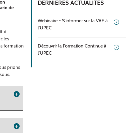
DERNIÈRES ACTUALITÉS
ion
sein de
Webinaire - S'informer sur la VAE à
l'UPEC
itut
c les
Découvrir la Formation Continue à
la formation
l'UPEC
vous prions
ssous.